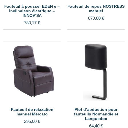
Fauteuil à pousser EDEN e –
Fauteuil de repos NOSTRESS
Inclinaison électrique –
manuel
INNOV’SA
679,00
€
780,17
€
Fauteuil de relaxation
Plot d’abduction pour
manuel Mercato
fauteuils Normandie et
Languedoc
295,00
€
64,40
€