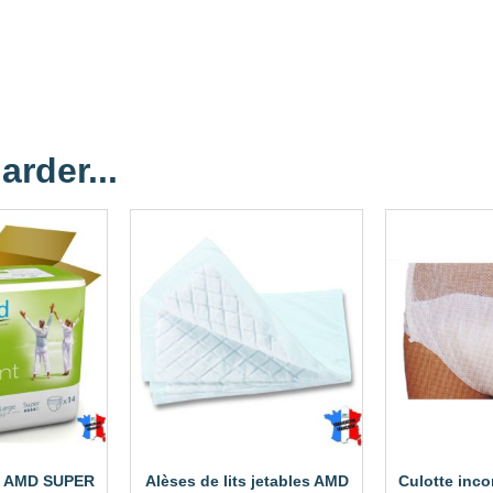
arder...
t AMD SUPER
Alèses de lits jetables AMD
Culotte inc