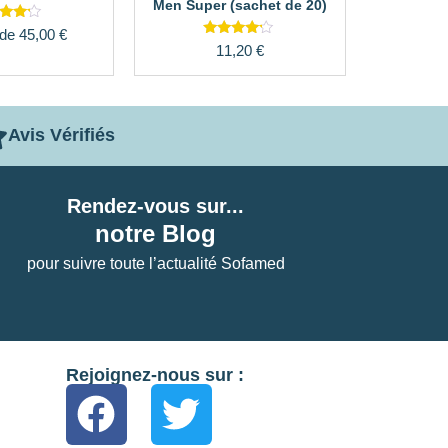
Men Super (sachet de 20)
ote
 de
45,00
€
.00
Note
11,20
€
r 5
4.00
sur 5
Avis Vérifiés
Rendez-vous sur...
notre Blog
pour suivre toute l’actualité Sofamed
Rejoignez-nous sur :