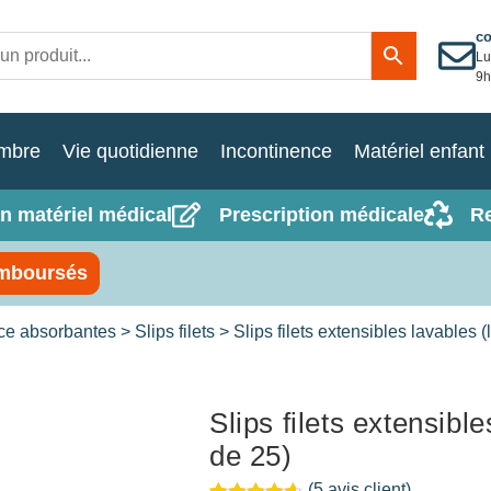
c
Lu
9h
mbre
Vie quotidienne
Incontinence
Matériel enfant
n matériel médical
Prescription médicale
R
mboursés
nce absorbantes
>
Slips filets
> Slips filets extensibles lavables (
Slips filets extensible
de 25)
(
5
avis client)