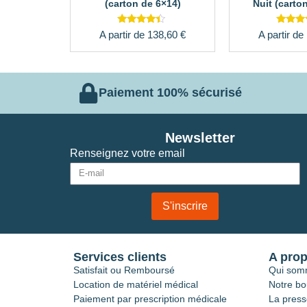
(carton de 6×14)
Nuit (carto
Note
Not
A partir de
138,60
€
A partir de
4.17
4.7
sur 5
sur
Paiement 100% sécurisé
Newsletter
Renseignez votre email
S'inscrire
Services clients
A pro
Satisfait ou Remboursé
Qui som
Location de matériel médical
Notre bo
Paiement par prescription médicale
La press