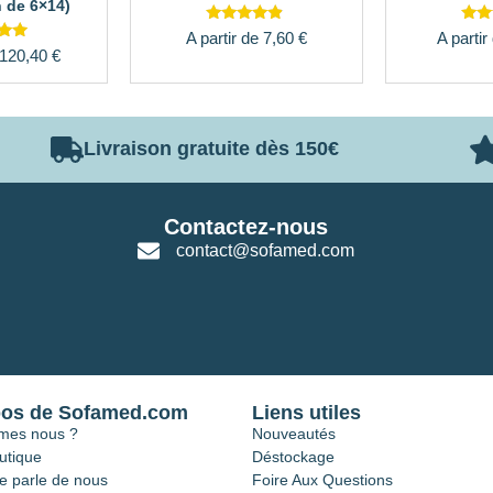
n de 6×14)
Note
N
A partir de
7,60
€
A partir
4.63
4
e
120,40
€
sur 5
su
1
 5
Livraison gratuite dès 150€
Contactez-nous
contact@sofamed.com
pos de Sofamed.com
Liens utiles
mes nous ?
Nouveautés
utique
Déstockage
e parle de nous
Foire Aux Questions