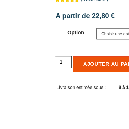
Noté
5
4.60
sur 5
A partir de
22,80
€
basé sur
notations
client
Option
AJOUTER AU PA
Livraison estimée sous :
8 à 