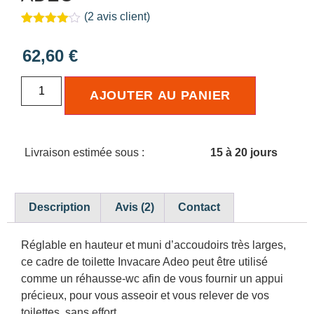
(
2
avis client)
Noté
2
4.00
sur 5
62,60
€
basé
sur
notations
client
AJOUTER AU PANIER
Livraison estimée sous :
15 à 20 jours
Description
Avis (2)
Contact
Réglable en hauteur et muni d’accoudoirs très larges,
ce cadre de toilette Invacare Adeo peut être utilisé
comme un réhausse-wc afin de vous fournir un appui
précieux, pour vous asseoir et vous relever de vos
toilettes, sans effort.