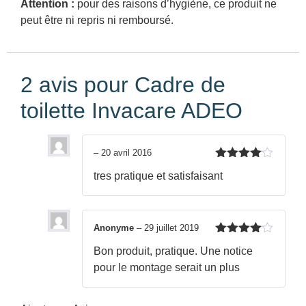
Attention :
pour des raisons d’hygiène, ce produit ne
peut être ni repris ni remboursé.
2 avis pour
Cadre de
toilette Invacare ADEO
–
20 avril 2016
Note
4
tres pratique et satisfaisant
sur 5
Anonyme
–
29 juillet 2019
Note
4
Bon produit, pratique. Une notice
sur 5
pour le montage serait un plus