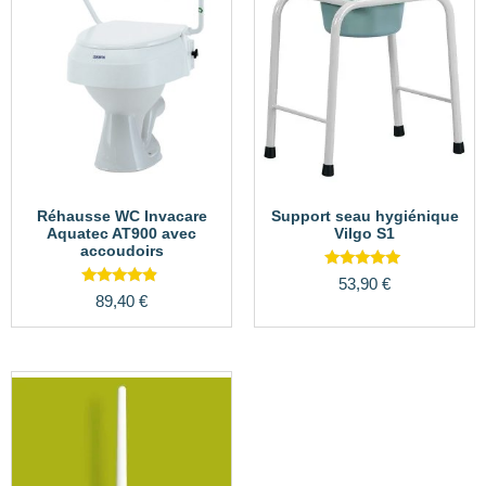
Réhausse WC Invacare
Support seau hygiénique
Aquatec AT900 avec
Vilgo S1
accoudoirs
Note
53,90
€
5.00
Note
89,40
€
sur 5
4.63
sur 5