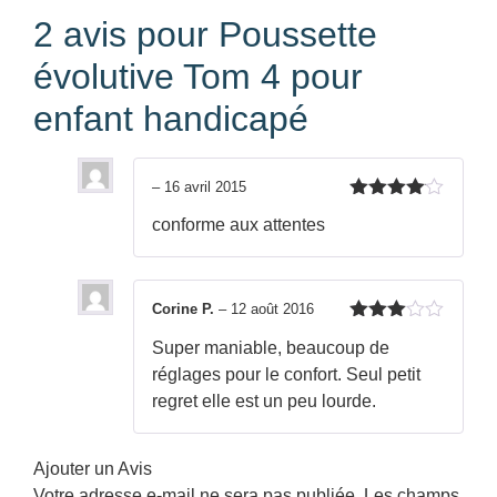
2 avis pour
Poussette
évolutive Tom 4 pour
enfant handicapé
–
16 avril 2015
Note
4
conforme aux attentes
sur 5
Corine P.
–
12 août 2016
Note
3
Super maniable, beaucoup de
sur 5
réglages pour le confort. Seul petit
regret elle est un peu lourde.
Ajouter un Avis
Votre adresse e-mail ne sera pas publiée.
Les champs