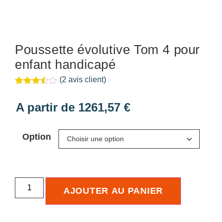
Poussette évolutive Tom 4 pour
enfant handicapé
(
2
avis client)
Noté
2
3.50
A partir de
1261,57
€
sur 5
basé
sur
notations
Option
client
AJOUTER AU PANIER