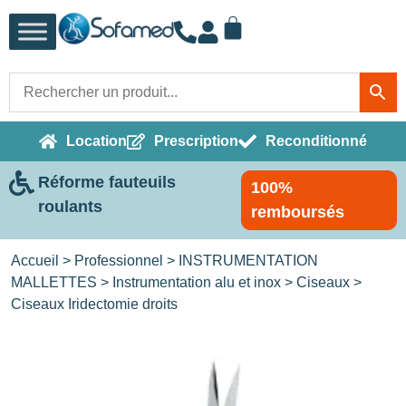
Location
Prescription
Reconditionné
Réforme fauteuils
100%
roulants
remboursés
Accueil
>
Professionnel
>
INSTRUMENTATION
MALLETTES
>
Instrumentation alu et inox
>
Ciseaux
>
Ciseaux Iridectomie droits