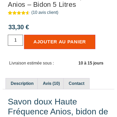
Anios – Bidon 5 Litres
(
10
avis client)
Noté
10
4.50
sur 5
33,30
€
basé sur
notations
client
AJOUTER AU PANIER
Livraison estimée sous :
10 à 15 jours
Description
Avis (10)
Contact
Savon doux Haute
Fréquence Anios, bidon de