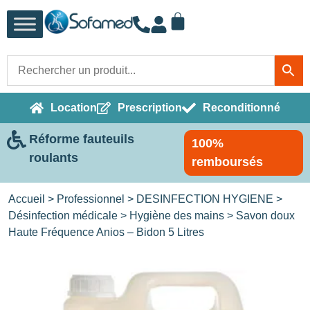
Location
Prescription
Reconditionné
Réforme fauteuils
100%
roulants
remboursés
Accueil
>
Professionnel
>
DESINFECTION HYGIENE
>
Désinfection médicale
>
Hygiène des mains
> Savon doux
Haute Fréquence Anios – Bidon 5 Litres