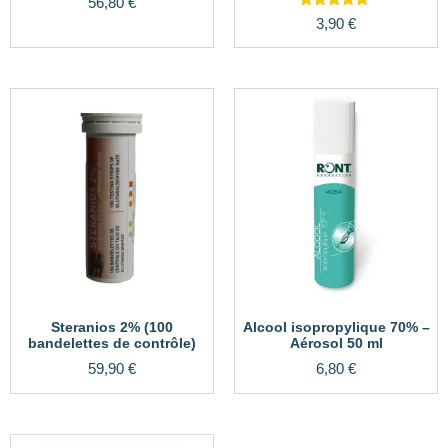
56,80
€
Note
3,90
€
5.00
sur 5
Steranios 2% (100
Alcool isopropylique 70% –
bandelettes de contrôle)
Aérosol 50 ml
59,90
€
6,80
€