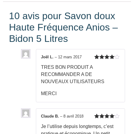
10 avis pour
Savon doux
Haute Fréquence Anios –
Bidon 5 Litres
Joël L.
–
12 mars 2017
Note
4
TRES BON PRODUIT A
sur 5
RECOMMANDER A DE
NOUVEAUX UTILISATEURS
MERCI
Claude B.
–
8 avril 2018
Note
4
Je l’utilise depuis longtemps, c’est
sur 5
pratique et économique. Un petit