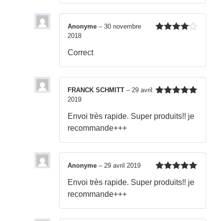
Anonyme
–
30 novembre
2018
Note
4
sur 5
Correct
FRANCK SCHMITT
–
29 avril
2019
Note
5
sur
5
Envoi très rapide. Super produits!! je
recommande+++
Anonyme
–
29 avril 2019
Note
5
sur
Envoi très rapide. Super produits!! je
5
recommande+++