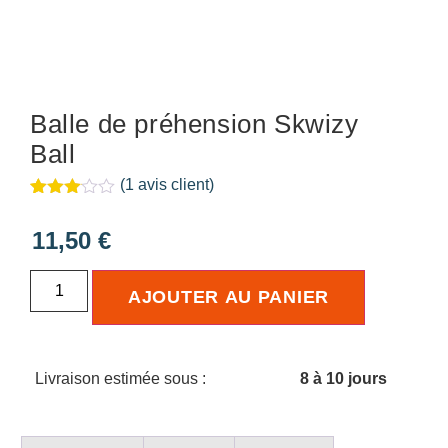
Balle de préhension Skwizy
Ball
(
1
avis client)
Noté
1
3.00
11,50
€
sur 5
basé
sur
notation
AJOUTER AU PANIER
client
Livraison estimée sous :
8 à 10 jours