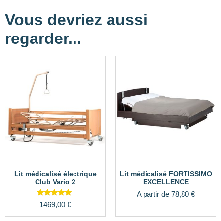
Vous devriez aussi
regarder...
Lit médicalisé électrique
Lit médicalisé FORTISSIMO
Club Vario 2
EXCELLENCE
A partir de
78,80
€
Note
1469,00
€
5.00
sur 5