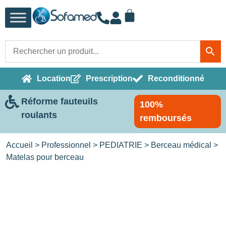
Location
Prescription
Reconditionné
Réforme fauteuils
100%
roulants
remboursés
Accueil
>
Professionnel
>
PEDIATRIE
>
Berceau médical
>
Matelas pour berceau