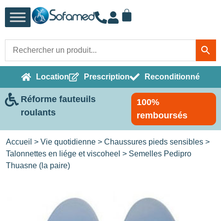
Location
Prescription
Reconditionné
Réforme fauteuils
100%
roulants
remboursés
Accueil
>
Vie quotidienne
>
Chaussures pieds sensibles
>
Talonnettes en liége et viscoheel
> Semelles Pedipro
Thuasne (la paire)