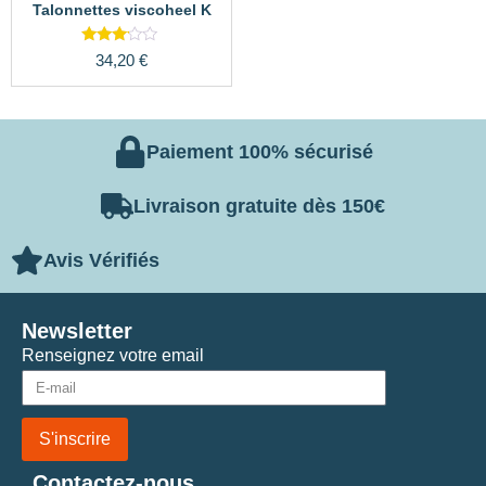
Talonnettes viscoheel K
Note
34,20
€
3.00
sur 5
Paiement 100% sécurisé
Livraison gratuite dès 150€
Avis Vérifiés
Newsletter
Renseignez votre email
S'inscrire
Contactez-nous