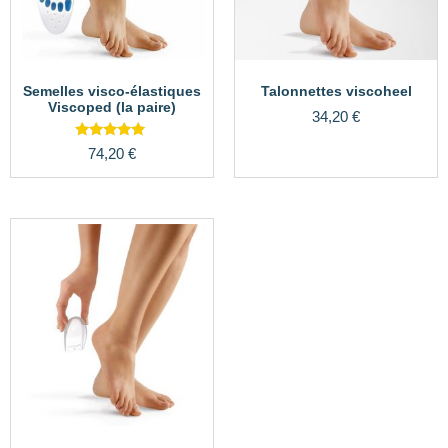
Semelles visco-élastiques
Talonnettes viscoheel
Viscoped (la paire)
34,20
€
Note
74,20
€
5.00
sur 5