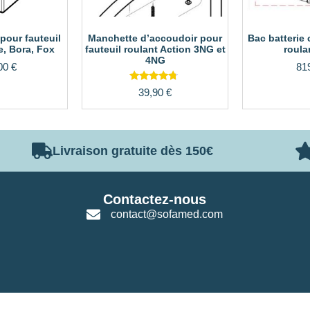
pour fauteuil
Manchette d’accoudoir pour
Bac batterie 
e, Bora, Fox
fauteuil roulant Action 3NG et
roula
4NG
00
€
81
Note
39,90
€
4.50
sur 5
Livraison gratuite dès 150€
Contactez-nous
contact@sofamed.com