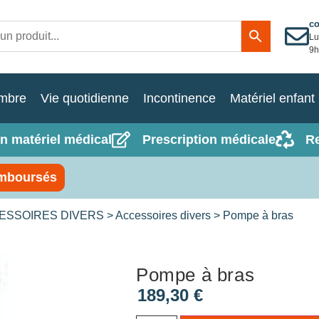
c
Lu
9h
mbre
Vie quotidienne
Incontinence
Matériel enfant
n matériel médical
Prescription médicale
R
mboursés
CESSOIRES DIVERS
>
Accessoires divers
> Pompe à bras
Pompe à bras
189,30
€