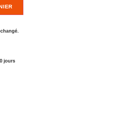
NIER
 échangé.
10 jours