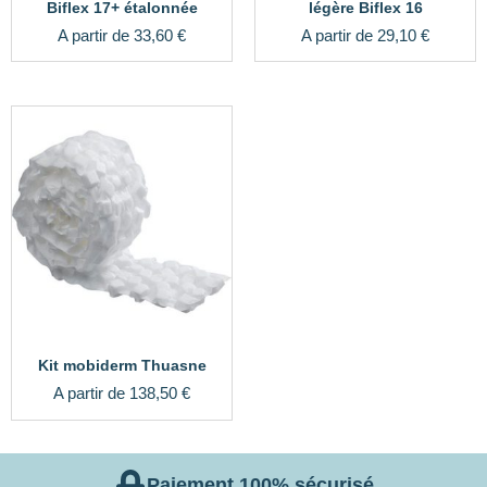
Biflex 17+ étalonnée
légère Biflex 16
A partir de
33,60
€
A partir de
29,10
€
Kit mobiderm Thuasne
A partir de
138,50
€
Paiement 100% sécurisé