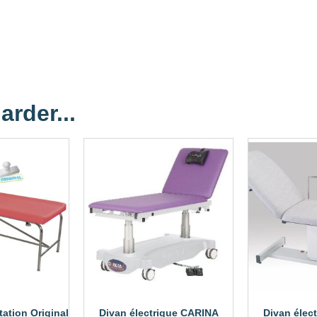
arder...
ation Original
Divan électrique CARINA
Divan élec