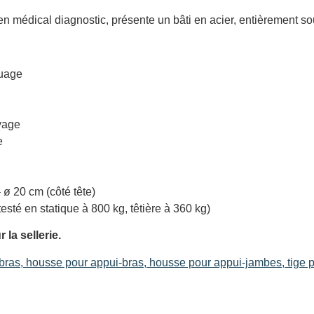
 médical diagnostic, présente un bâti en acier, entièrement so
nuage
oyage
e
 ø 20 cm (côté tête)
sté en statique à 800 kg, têtière à 360 kg)
 la sellerie.
bras, housse pour appui-bras, housse pour appui-jambes, tige po