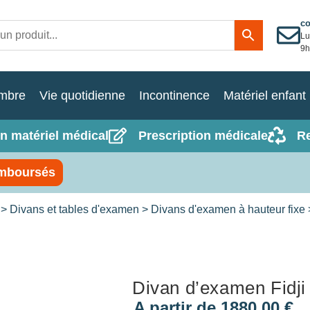
c
Lu
9h
mbre
Vie quotidienne
Incontinence
Matériel enfant
n matériel médical
Prescription médicale
R
mboursés
>
Divans et tables d'examen
>
Divans d'examen à hauteur fixe
Divan d’examen Fidji
A partir de
1880,00
€