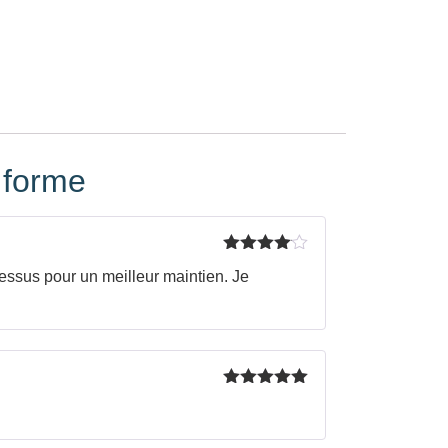
 forme
Note
4
 dessus pour un meilleur maintien. Je
sur 5
Note
5
sur
5