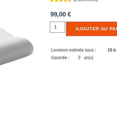
Noté
2
4.50
sur 5
99,00
€
basé sur
notations
client
AJOUTER AU PA
Livraison estimée sous :
15 à
Garantie :
3
an(s)