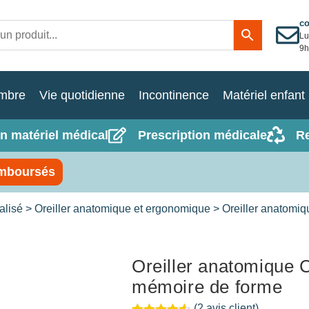
c
Lu
9h
mbre
Vie quotidienne
Incontinence
Matériel enfant
n matériel médical
Prescription médicale
R
mboursés
alisé
>
Oreiller anatomique et ergonomique
> Oreiller anatomiq
Oreiller anatomique C
mémoire de forme
(
2
avis client)