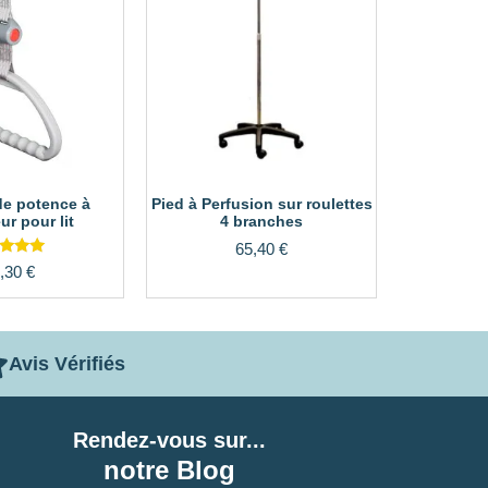
de potence à
Pied à Perfusion sur roulettes
ur pour lit
4 branches
65,40
€
Note
,30
€
5.00
ur 5
Avis Vérifiés
Rendez-vous sur...
notre Blog