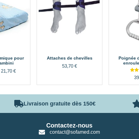
omique pour
Attaches de chevilles
Poignée 
ambini
enroule
53,70
€
e
21,70
€
39
s
Livraison gratuite dès 150€
Contactez-nous
contact@sofamed.com