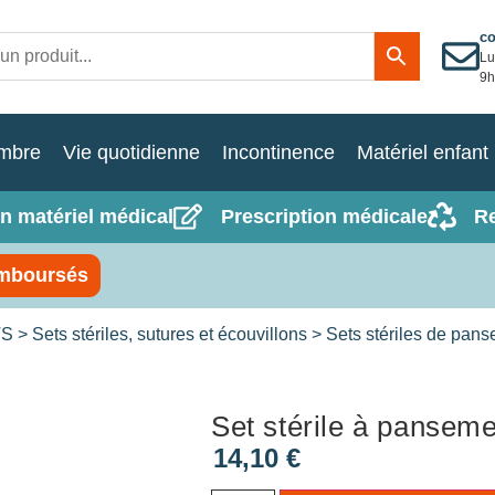
c
Lu
9h
mbre
Vie quotidienne
Incontinence
Matériel enfant
n matériel médical
Prescription médicale
R
mboursés
TS
>
Sets stériles, sutures et écouvillons
>
Sets stériles de pan
Set stérile à panseme
14,10
€