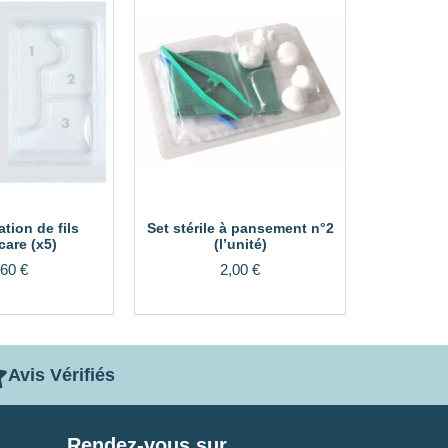
ation de fils
Set stérile à pansement n°2
care (x5)
(l’unité)
,60
€
2,00
€
Avis Vérifiés
Rendez-vous sur...