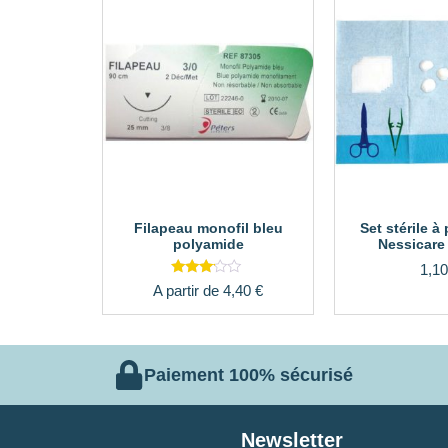
Filapeau monofil bleu
Set stérile 
polyamide
Nessicare 
1,1
Note
A partir de
4,40
€
3.00
sur 5
Paiement 100% sécurisé
Newsletter