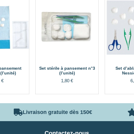
à pansement
Set stérile à pansement n°3
Set d’abl
(l’unité)
(l’unité)
Nessi
0
€
1,80
€
6
Livraison gratuite dès 150€
Contactez-nous