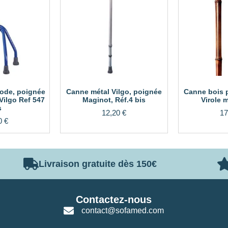
ode, poignée
Canne métal Vilgo, poignée
Canne bois 
Vilgo Ref 547
Maginot, Réf.4 bis
Virole m
s
12,20
€
17
0
€
Livraison gratuite dès 150€
Contactez-nous
contact@sofamed.com