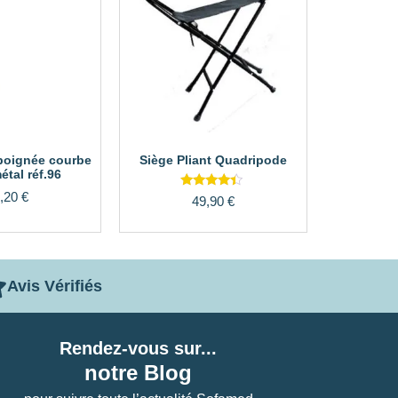
poignée courbe
Siège Pliant Quadripode
étal réf.96
,20
€
Note
49,90
€
4.17
sur 5
Avis Vérifiés
Rendez-vous sur...
notre Blog