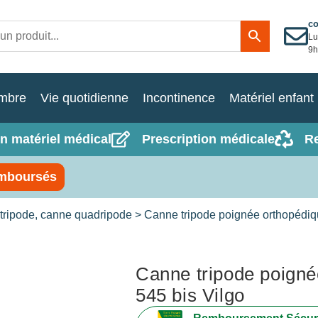
c
Lu
9h
mbre
Vie quotidienne
Incontinence
Matériel enfant
n matériel médical
Prescription médicale
R
mboursés
tripode, canne quadripode
> Canne tripode poignée orthopédiq
Canne tripode poigné
545 bis Vilgo