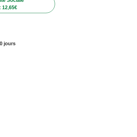
té Sociale
:
12,65
€
10 jours