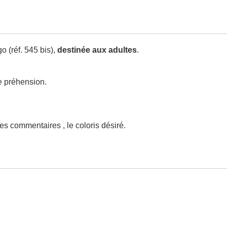
o (réf. 545 bis),
destinée aux adultes
.
e préhension.
es commentaires , le coloris désiré.