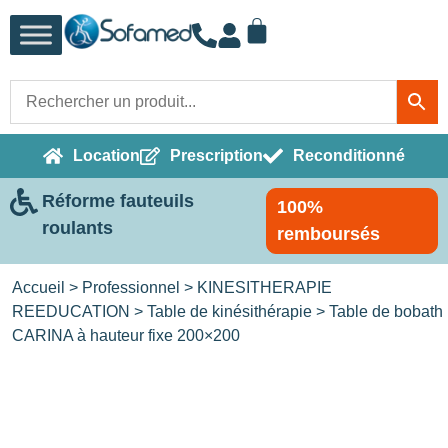
Location
Prescription
Reconditionné
Réforme fauteuils
100%
roulants
remboursés
Accueil
>
Professionnel
>
KINESITHERAPIE
REEDUCATION
>
Table de kinésithérapie
> Table de bobath
CARINA à hauteur fixe 200×200