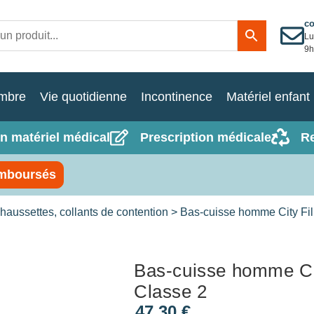
c
Lu
9h
mbre
Vie quotidienne
Incontinence
Matériel enfant
n matériel médical
Prescription médicale
R
mboursés
haussettes, collants de contention
> Bas-cuisse homme City Fil
Bas-cuisse homme Ci
Classe 2
47,30
€