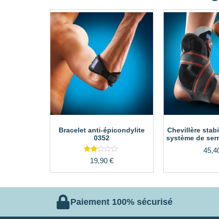
Bracelet anti-épicondylite
Chevillère stabi
0352
système de ser
45,4
Note
19,90
€
2.00
sur
5
Paiement 100% sécurisé