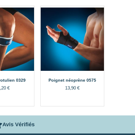
otulien 0329
Poignet néoprène 0575
,20
€
13,90
€
Avis Vérifiés