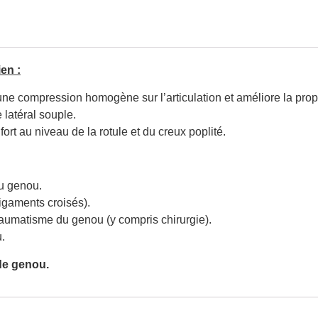
en :
 une compression homogène sur l’articulation et améliore la propr
 latéral souple.
rt au niveau de la rotule et du creux poplité.
u genou.
ligaments croisés).
raumatisme du genou (y compris chirurgie).
.
 de genou.