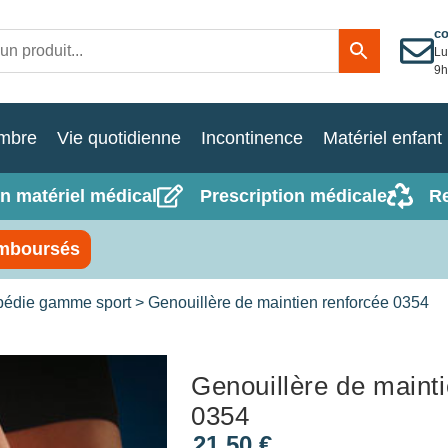
c
Lu
9h
mbre
Vie quotidienne
Incontinence
Matériel enfant
n matériel médical
Prescription médicale
R
mboursés
pédie gamme sport
> Genouillère de maintien renforcée 0354
Genouillère de maint
0354
21,50
€