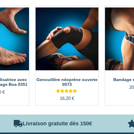
lisatrice avec
Genouillère néoprène ouverte
Bandage r
rage Boa 0351
0573
20
0
€
Note
16,20
€
5.00
sur 5
Livraison gratuite dès 150€