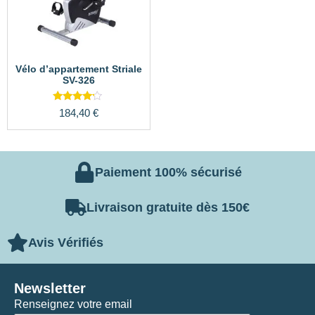
Vélo d’appartement Striale
SV-326
Note
184,40
€
4.00
sur 5
Paiement 100% sécurisé
Livraison gratuite dès 150€
Avis Vérifiés
Newsletter
Renseignez votre email