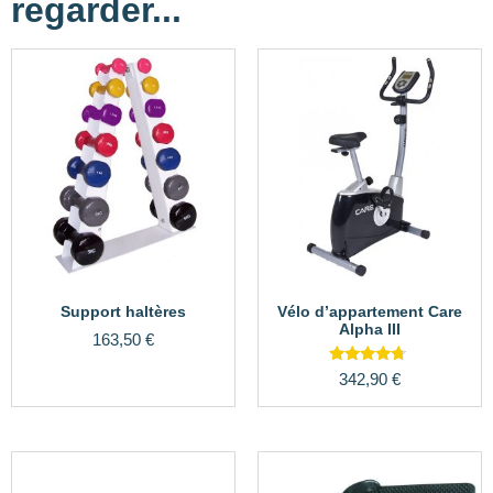
regarder...
Support haltères
Vélo d’appartement Care
Alpha III
163,50
€
Note
342,90
€
4.50
sur 5