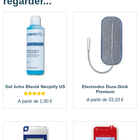
regarder...
Gel écho Bleuté Neojelly US
Electrodes Dura-Stick
Premium
A partir de
33,10
€
Note
A partir de
1,90
€
4.75
sur 5