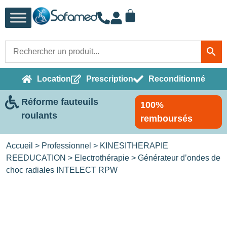
Location
Prescription
Reconditionné
Réforme fauteuils
100%
roulants
remboursés
Accueil
>
Professionnel
>
KINESITHERAPIE
REEDUCATION
>
Electrothérapie
> Générateur d’ondes de
choc radiales INTELECT RPW