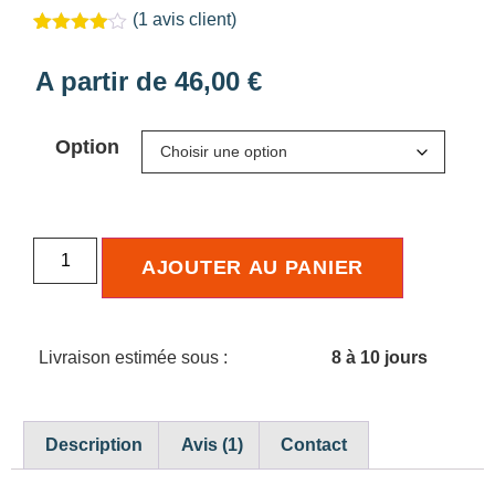
(
1
avis client)
Noté
1
4.00
sur 5
A partir de
46,00
€
basé
sur
notation
client
Option
AJOUTER AU PANIER
Livraison estimée sous :
8 à 10 jours
Description
Avis (1)
Contact