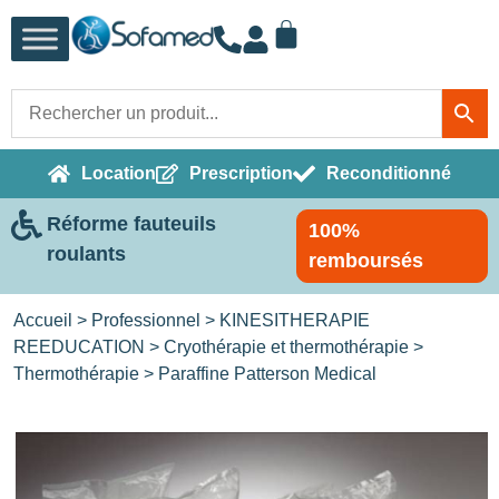
Location
Prescription
Reconditionné
Réforme fauteuils
100%
roulants
remboursés
Accueil
>
Professionnel
>
KINESITHERAPIE
REEDUCATION
>
Cryothérapie et thermothérapie
>
Thermothérapie
> Paraffine Patterson Medical