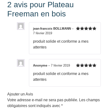
2 avis pour
Plateau
Freeman en bois
jean-francois BOLLMANN
–
7 février 2019
Note
5
sur
5
produit solide et conforme a mes
attentes
Anonyme
–
7 février 2019
Note
5
sur
produit solide et conforme a mes
5
attentes
Ajouter un Avis
Votre adresse e-mail ne sera pas publiée.
Les champs
obligatoires sont indiqués avec
*