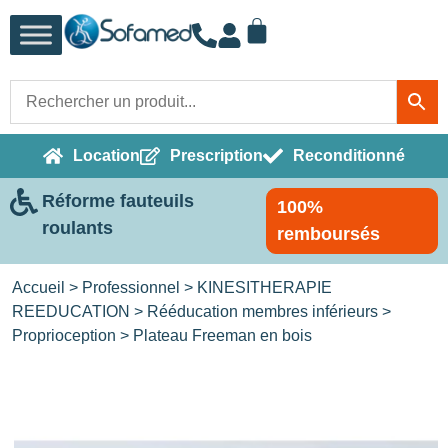
Location
Prescription
Reconditionné
Réforme fauteuils
100%
roulants
remboursés
Accueil
>
Professionnel
>
KINESITHERAPIE
REEDUCATION
>
Rééducation membres inférieurs
>
Proprioception
> Plateau Freeman en bois