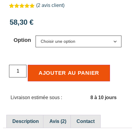
(
2
avis client)
Noté
2
5.00
sur 5
58,30
€
basé sur
notations
client
Option
AJOUTER AU PANIER
Livraison estimée sous :
8 à 10 jours
Description
Avis (2)
Contact