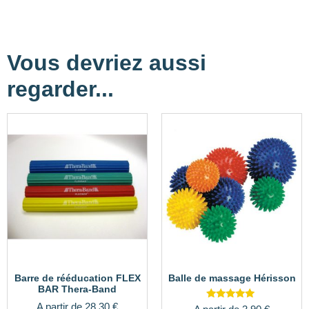
Vous devriez aussi
regarder...
Barre de rééducation FLEX
Balle de massage Hérisson
BAR Thera-Band
A partir de
28,30
€
Note