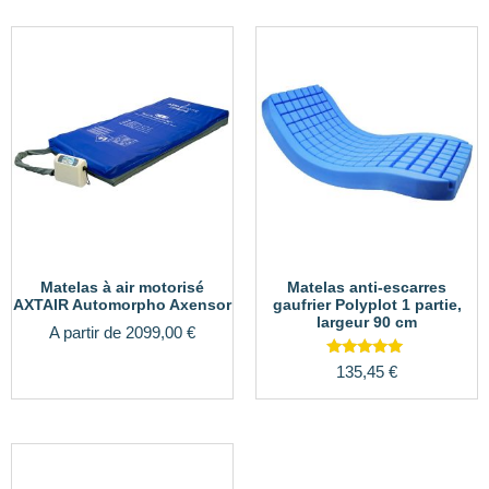
Matelas à air motorisé
Matelas anti-escarres
AXTAIR Automorpho Axensor
gaufrier Polyplot 1 partie,
largeur 90 cm
A partir de
2099,00
€
Note
135,45
€
5.00
sur 5