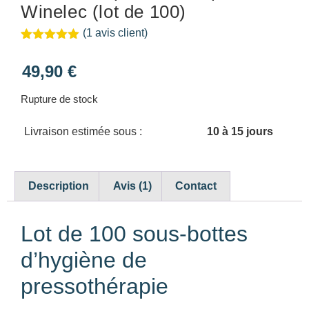
Winelec (lot de 100)
(
1
avis client)
Noté
1
5.00
sur 5
49,90
€
basé sur
notation
client
Rupture de stock
Livraison estimée sous :
10 à 15 jours
Description
Avis (1)
Contact
Lot de 100 sous-bottes
d’hygiène de
pressothérapie