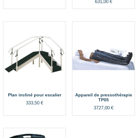
631,00
€
3.50
sur 5
Plan incliné pour escalier
Appareil de pressothérapie
TP05
333,50
€
3727,00
€