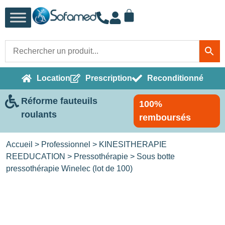
Location
Prescription
Reconditionné
Réforme fauteuils
100%
roulants
remboursés
Accueil
>
Professionnel
>
KINESITHERAPIE
REEDUCATION
>
Pressothérapie
> Sous botte
pressothérapie Winelec (lot de 100)