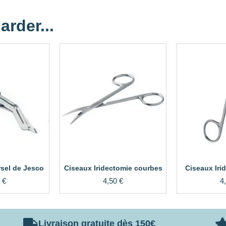
arder...
sel de Jesco
Ciseaux Iridectomie courbes
Ciseaux Iri
0
€
4,50
€
4
Livraison gratuite dès 150€