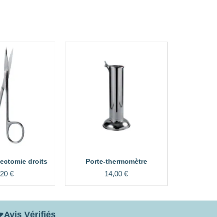
dectomie droits
Porte-thermomètre
,20
€
14,00
€
Avis Vérifiés