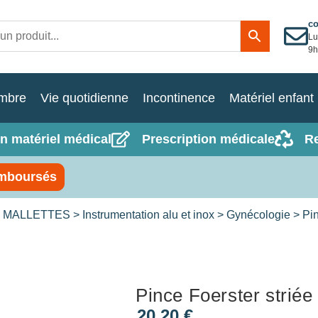
c
Lu
9h
mbre
Vie quotidienne
Incontinence
Matériel enfant
n matériel médical
Prescription médicale
R
mboursés
 MALLETTES
>
Instrumentation alu et inox
>
Gynécologie
> Pin
Pince Foerster striée
20,20
€