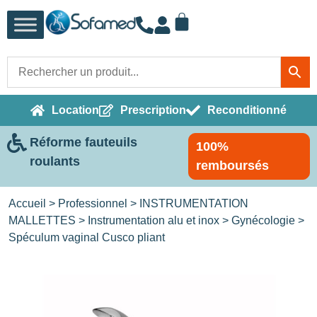
Location
Prescription
Reconditionné
Réforme fauteuils
100%
roulants
remboursés
Accueil
>
Professionnel
>
INSTRUMENTATION
MALLETTES
>
Instrumentation alu et inox
>
Gynécologie
>
Spéculum vaginal Cusco pliant