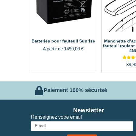
Batteries pour fauteuil Sunrise
Manchette d’ac
fauteuil roulant
A partir de
1490,00
€
4N
Not
39,9
4.5
sur
Paiement 100% sécurisé
Newsletter
Renseignez votre email