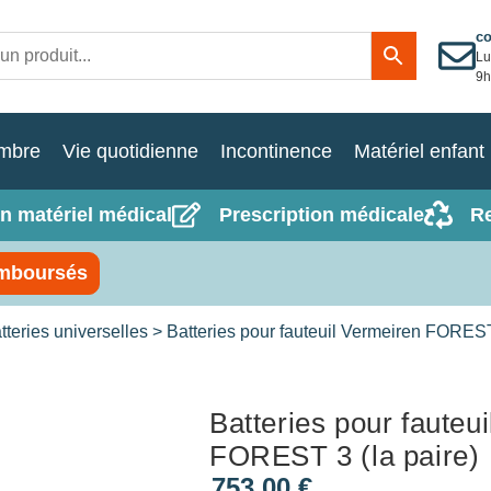
c
Lu
9h
mbre
Vie quotidienne
Incontinence
Matériel enfant
n matériel médical
Prescription médicale
R
mboursés
tteries universelles
> Batteries pour fauteuil Vermeiren FOREST 
Batteries pour fauteu
FOREST 3 (la paire)
753,00
€