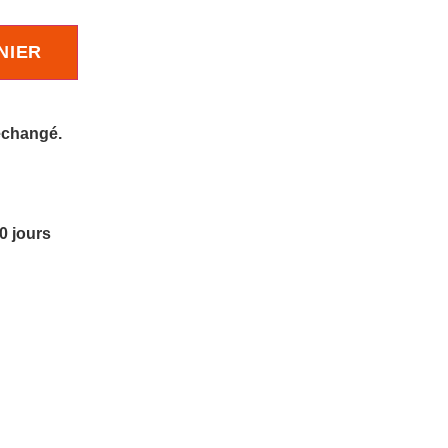
NIER
 échangé.
10 jours