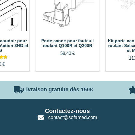
coudoir pour
Porte canne pour fauteuil
Kit porte can
 Action 3NG et
roulant Q100R et Q200R
roulant Sals
G
et 
58,40
€
11
e
0
€
0
 5
Livraison gratuite dès 150€
Contactez-nous
contact@sofamed.com