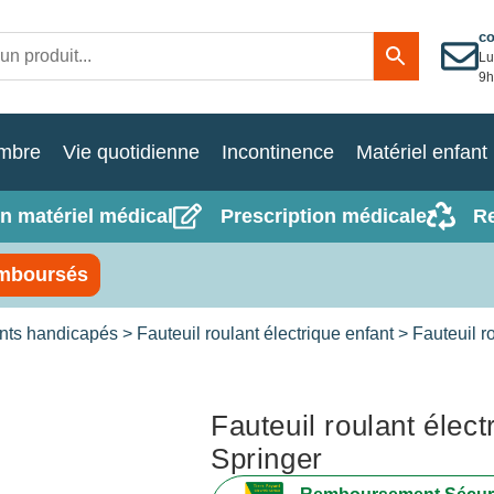
c
Lu
9h
mbre
Vie quotidienne
Incontinence
Matériel enfant
n matériel médical
Prescription médicale
R
mboursés
ants handicapés
>
Fauteuil roulant électrique enfant
> Fauteuil r
Fauteuil roulant élect
Springer