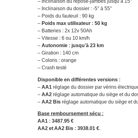
– Inclinaison du repose-jambes jusqu’à 15°
– Inclinaison du dossier : -5° à 55°
– Poids du fauteuil : 90 kg
–
Poids max utilisateur : 50 kg
– Batteries : 2x 12v 50Ah
– Vitesse : 6 ou 10 km/h
–
Autonomie : jusqu’à 23 km
– Giration : 140 cm
– Coloris : orange
– Crash testé
Disponible en différentes versions :
–
AA1
réglage du dossier par vérins électrique
–
AA2
réglage automatique du siège et du doss
–
AA2 Bis
réglage automatique du siège et du 
Base remboursement sécu :
AA1 : 3487.95 €
AA2 et AA2 Bis : 3938.01 €
.