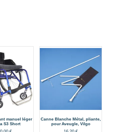
ant manuel léger
Canne Blanche Métal, pliante,
a S3 Short
pour Aveugle, Vilgo
0,00
€
16,20
€