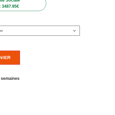
té Sociale
:
3487.95
€
NIER
4 semaines