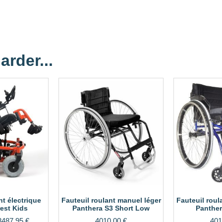
arder...
nt électrique
Fauteuil roulant manuel léger
Fauteuil roul
est Kids
Panthera S3 Short Low
Panther
3487,95
€
4010,00
€
401