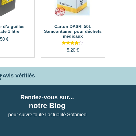
r d’aiguilles
Carton DASRI 50L
fe 1 litre
Sanicontainer pour déchets
médicaux
,50
€
Note
5,20
€
4.00
sur 5
Avis Vérifiés
Rendez-vous sur...
notre Blog
pour suivre toute l’actualité Sofamed