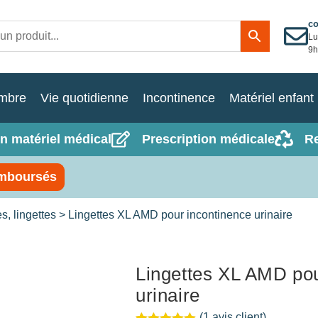
c
Lu
9h
mbre
Vie quotidienne
Incontinence
Matériel enfant
n matériel médical
Prescription médicale
R
mboursés
, lingettes
> Lingettes XL AMD pour incontinence urinaire
Lingettes XL AMD pou
urinaire
(
1
avis client)