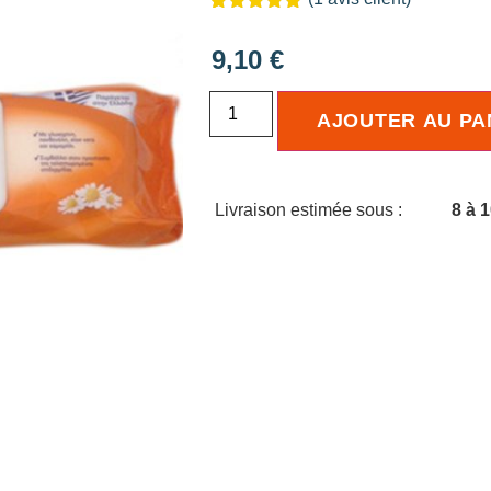
Noté
1
5.00
sur 5
9,10
€
basé sur
notation
client
AJOUTER AU PA
Livraison estimée sous :
8 à 