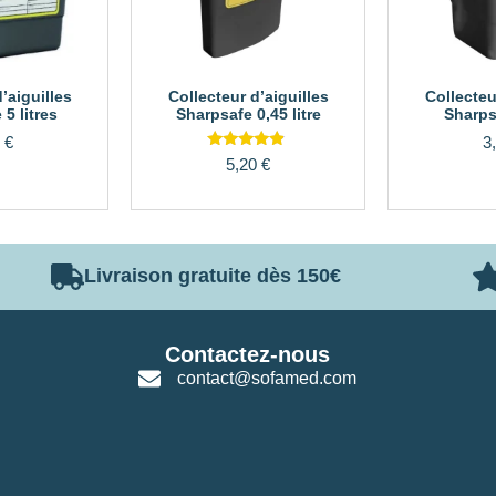
’aiguilles
Collecteur d’aiguilles
Collecteu
5 litres
Sharpsafe 0,45 litre
Sharpsa
0
€
3
Note
5,20
€
4.67
sur 5
Livraison gratuite dès 150€
Contactez-nous
contact@sofamed.com