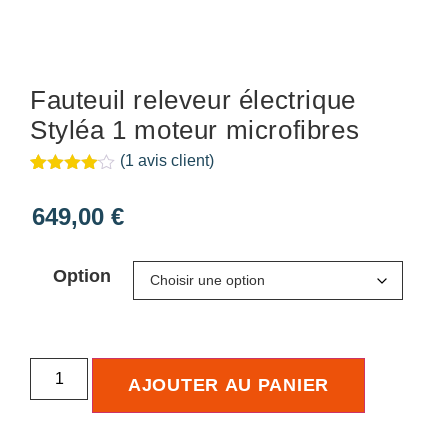
Fauteuil releveur électrique
Styléa 1 moteur microfibres
(
1
avis client)
Noté
1
4.00
sur 5
649,00
€
basé
sur
notation
client
Option
AJOUTER AU PANIER