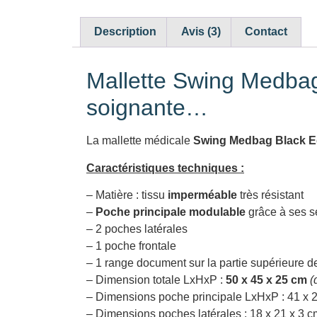
Description
Avis (3)
Contact
Mallette Swing Medbag 
soignante…
La mallette médicale
Swing Medbag Black E
Caractéristiques techniques :
– Matière : tissu
imperméable
très résistant
–
Poche principale modulable
grâce à ses s
– 2 poches latérales
– 1 poche frontale
– 1 range document sur la partie supérieure d
– Dimension totale LxHxP :
50 x 45 x 25 cm
(
– Dimensions poche principale LxHxP : 41 x 
– Dimensions poches latérales : 18 x 21 x 3 c