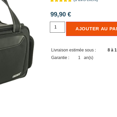
Noté
3
4.67
sur 5
99,90
€
basé sur
notations
client
AJOUTER AU PA
Livraison estimée sous :
8 à 
Garantie :
1
an(s)