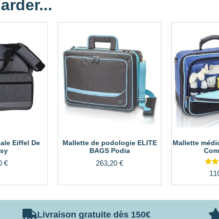
arder...
ale Eiffel De
Mallette de podologie ELITE
Mallette méd
sy
BAGS Podia
Com
0
€
263,20
€
11
s
Livraison gratuite dès 150€