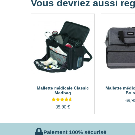
Vous devriez aussi reg
Mallette médicale Classic
Mallette médic
Medbag
Bois
69,9
Note
39,90
€
4.30
sur 5
Paiement 100% sécurisé