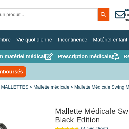
c
Lu
9h
mbre
Vie quotidienne
Incontinence
Matériel enfant
n matériel médical
Prescription médicale
R
mboursés
 MALLETTES
>
Mallette médicale
> Mallette Médicale Swing M
Mallette Médicale S
Black Edition
(
3
avis client)