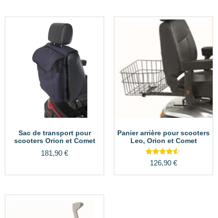
Sac de transport pour
Panier arrière pour scooters
scooters Orion et Comet
Leo, Orion et Comet
181,90
€
Note
126,90
€
4.33
sur 5