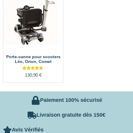
Porte-canne pour scooters
Léo, Orion, Comet
Note
130,90
€
4.50
sur 5
Paiement 100% sécurisé
Livraison gratuite dès 150€
Avis Vérifiés