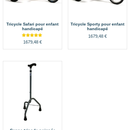
Tricycle Safari pour enfant
Tricycle Sporty pour enfant
handicapé
handicapé
1679,48
€
Note
1679,48
€
5.00
sur 5