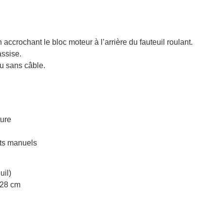
accrochant le bloc moteur à l’arrière du fauteuil roulant.
assise.
u sans câble.
ture
nts manuels
uil)
 28 cm