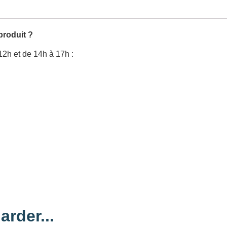
produit ?
12h et de 14h à 17h :
arder...