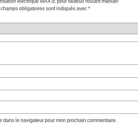
orisation électrique MAX-E pour fauteuil roulant manuel”
 champs obligatoires sont indiqués avec
*
te dans le navigateur pour mon prochain commentaire.