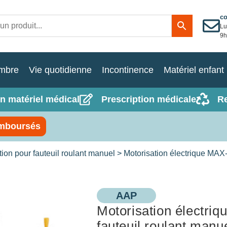
c
Lu
9h
mbre
Vie quotidienne
Incontinence
Matériel enfant
n matériel médical
Prescription médicale
R
mboursés
tion pour fauteuil roulant manuel
> Motorisation électrique MAX-
AAP
Motorisation électri
fauteuil roulant manu