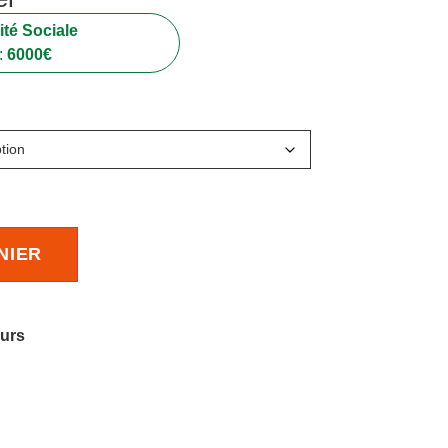
té Sociale
:
6000
€
NIER
ours