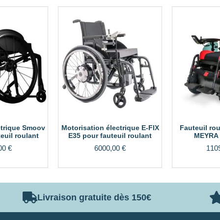
ctrique Smoov
Motorisation électrique E-FIX
Fauteuil rou
euil roulant
E35 pour fauteuil roulant
MEYRA 
00
€
6000,00
€
110
Livraison gratuite dès 150€