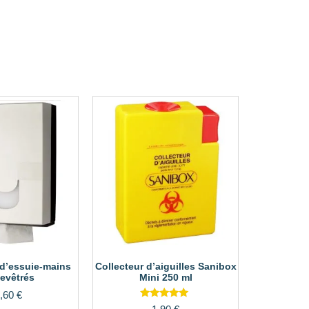
 d’essuie-mains
Collecteur d’aiguilles Sanibox
evêtrés
Mini 250 ml
,60
€
Note