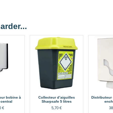
arder...
our bobine à
Collecteur d’aiguilles
Distributeur
central
Sharpsafe 5 litres
ench
0
€
5,70
€
38