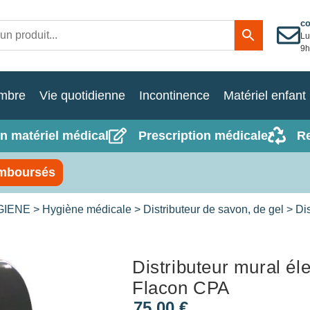
c
Lu
9h
mbre
Vie quotidienne
Incontinence
Matériel enfant
n matériel médical
Prescription médicale
R
mboursés
GIENE
>
Hygiène médicale
>
Distributeur de savon, de gel
> Dis
Distributeur mural él
Flacon CPA
75,00
€