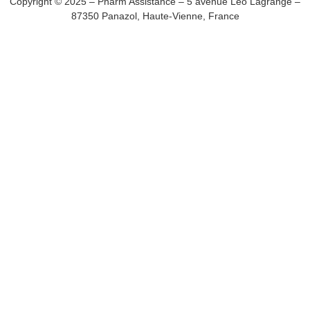
Copyright © 2025 – Pharm’Assistance – 5 avenue Léo Lagrange –
87350 Panazol, Haute-Vienne, France