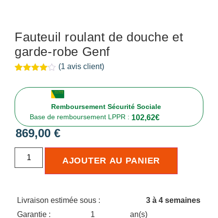
Fauteuil roulant de douche et
garde-robe Genf
(
1
avis client)
Noté
1
4.00
sur 5
basé
sur
Remboursement Sécurité Sociale
notation
Base de remboursement LPPR :
client
102,62
€
869,00
€
AJOUTER AU PANIER
Livraison estimée sous :
3 à 4 semaines
Garantie :
1
an(s)