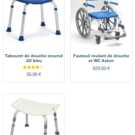
Tabouret de douche incurvé
Fauteuil roulant de douche
Jill bleu
et WC Aston
629,00
€
Note
55,00
€
4.00
sur 5