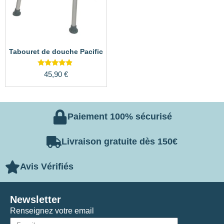
Tabouret de douche Pacific
Note
45,90
€
4.65
sur 5
Paiement 100% sécurisé
Livraison gratuite dès 150€
Avis Vérifiés
Newsletter
Renseignez votre email