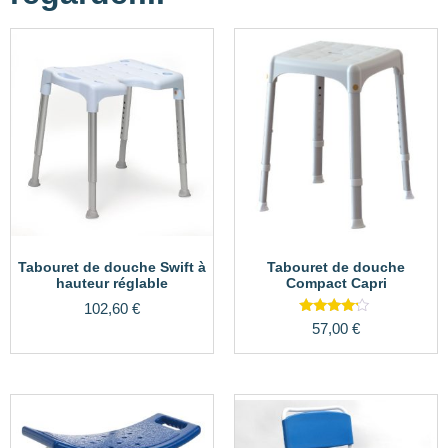
Tabouret de douche Swift à
Tabouret de douche
hauteur réglable
Compact Capri
102,60
€
Note
57,00
€
4.00
sur 5