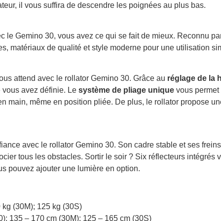
ateur, il vous suffira de descendre les poignées au plus bas.
c le Gemino 30, vous avez ce qui se fait de mieux. Reconnu par 
s, matériaux de qualité et style moderne pour une utilisation sim
ous attend avec le rollator Gemino 30. Grâce au
réglage de la 
e vous avez définie. Le
système de pliage unique
vous permet 
en main, même en position pliée. De plus, le rollator propose u
fiance avec le rollator Gemino 30. Son cadre stable et ses frei
ier tous les obstacles. Sortir le soir ? Six réflecteurs intégré
ous pouvez ajouter une lumière en option.
0 kg (30M); 125 kg (30S)
30); 135 – 170 cm (30M); 125 – 165 cm (30S)