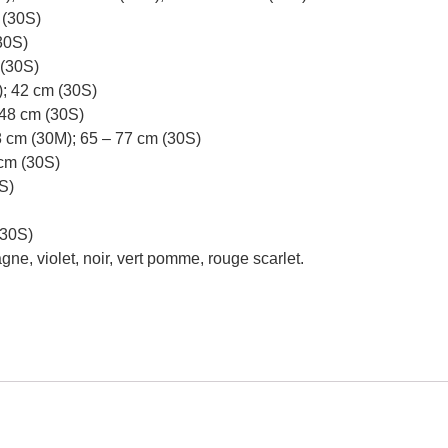
 (30S)
30S)
 (30S)
); 42 cm (30S)
 48 cm (30S)
88 cm (30M); 65 – 77 cm (30S)
 cm (30S)
S)
(30S)
ne, violet, noir, vert pomme, rouge scarlet.