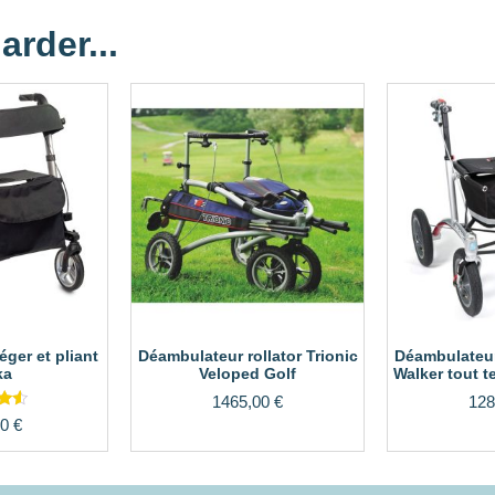
arder...
ger et pliant
Déambulateur rollator Trionic
Déambulateur 
ka
Veloped Golf
Walker tout t
1465,00
€
128
e
00
€
5