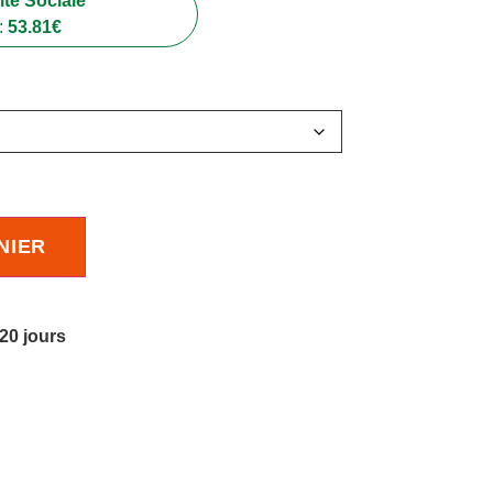
té Sociale
:
53.81
€
NIER
 20 jours