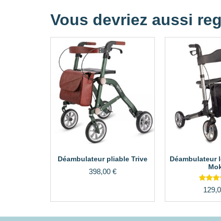
Vous devriez aussi reg
Déambulateur pliable Trive
Déambulateur lé
Mo
398,00
€
Not
129,
4.33
sur 