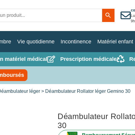
c
Lu
9h
mbre
Vie quotidienne
Incontinence
Matériel enfant
n matériel médical
Prescription médicale
R
mboursés
éambulateur léger
> Déambulateur Rollator léger Gemino 30
Déambulateur Rollat
30