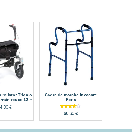
rollator Trionic
Cadre de marche Invacare
errain roues 12 »
Foria
4,00
€
Note
60,60
€
4.00
sur 5