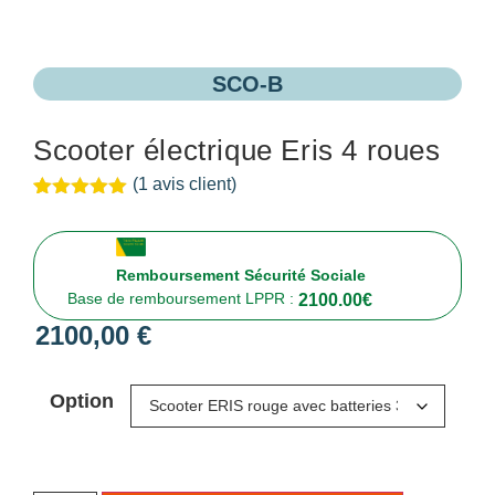
SCO-B
Scooter électrique Eris 4 roues
(
1
avis client)
Noté
1
5.00
sur 5
basé sur
notation
Remboursement Sécurité Sociale
client
Base de remboursement LPPR :
2100.00
€
2100,00
€
Option