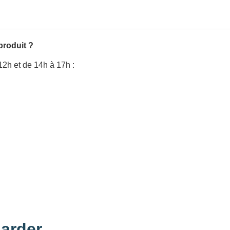
produit ?
12h et de 14h à 17h :
arder...