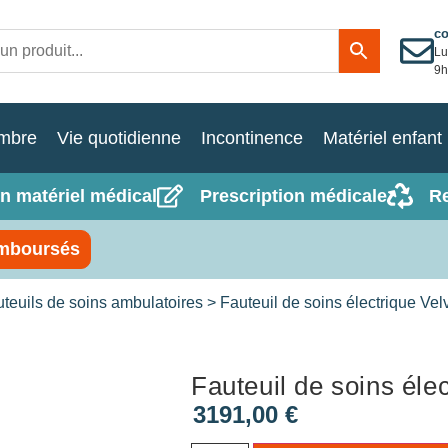
c
Lu
9h
mbre
Vie quotidienne
Incontinence
Matériel enfant
n matériel médical
Prescription médicale
R
mboursés
teuils de soins ambulatoires
> Fauteuil de soins électrique Vel
Fauteuil de soins éle
3191,00
€