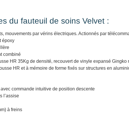
s du fauteuil de soins Velvet :
s, mouvements par vérins électriques. Actionnés par télécom
t époxy
llère
nt combiné
usse HR 35Kg de densité, recouvert de vinyle expansé Gingko 
usse HR et à mémoire de forme fixés sur structures en alumin
» avec commande intuitive de position descente
s l’assise
mm) à freins