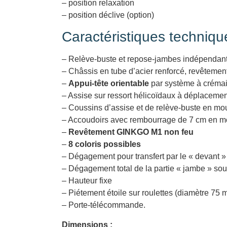
– position relaxation
– position déclive (option)
Caractéristiques technique
– Relève-buste et repose-jambes indépendant
– Châssis en tube d’acier renforcé, revêtemen
–
Appui-tête orientable
par système à crémai
– Assise sur ressort hélicoïdaux à déplaceme
– Coussins d’assise et de relève-buste en mo
– Accoudoirs avec rembourrage de 7 cm en mo
–
Revêtement GINKGO M1 non feu
–
8 coloris possibles
– Dégagement pour transfert par le « devant 
– Dégagement total de la partie « jambe » sou
– Hauteur fixe
– Piétement étoile sur roulettes (diamètre 75 
– Porte-télécommande.
Dimensions :