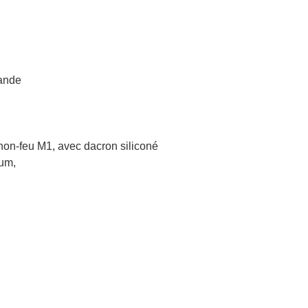
mande
non-feu M1, avec dacron siliconé
ium,