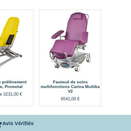
e prélévement
Fauteuil de soins
ue, Promotal
multifonctions Carina Multika
V2
de
3231,00
€
6541,00
€
Avis Vérifiés