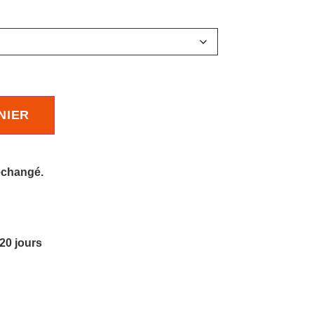
NIER
 échangé.
 20 jours