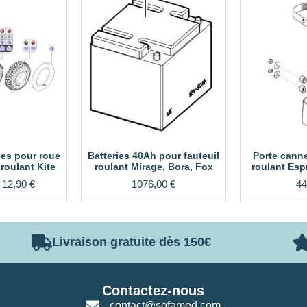
es pour roue
Batteries 40Ah pour fauteuil
Porte canne
 roulant Kite
roulant Mirage, Bora, Fox
roulant Esp
e
12,90
€
1076,00
€
44
Livraison gratuite dès 150€
Contactez-nous
contact@sofamed.com