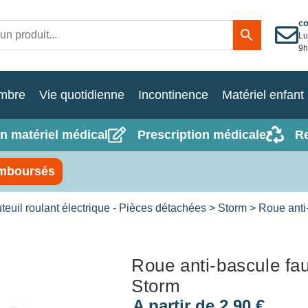
c
Lu
9h
mbre
Vie quotidienne
Incontinence
Matériel enfant
n matériel médical
Prescription médicale
R
mboursés
teuil roulant électrique - Pièces détachées
>
Storm
> Roue anti-
Roue anti-bascule fau
Storm
A partir de
2,90
€