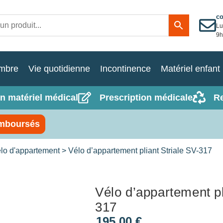
c
Lu
9h
mbre
Vie quotidienne
Incontinence
Matériel enfant
n matériel médical
Prescription médicale
R
mboursés
lo d'appartement
> Vélo d’appartement pliant Striale SV-317
Vélo d’appartement pl
317
195,00
€