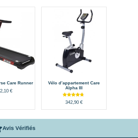
rse Care Runner
Vélo d’appartement Care
Alpha III
2,10
€
Note
342,90
€
4.50
sur 5
Avis Vérifiés