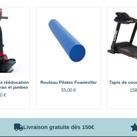
de rééducation
Rouleau Pilates Foamroller
Tapis de cou
ras et jambes
55,00
€
158
00
€
Livraison gratuite dès 150€