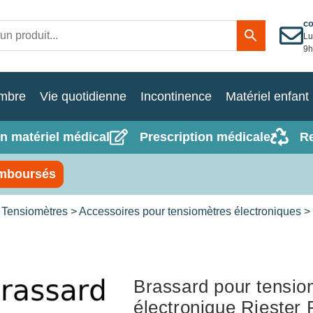
c
Lu
9h
mbre
Vie quotidienne
Incontinence
Matériel enfant
n matériel médical
Prescription médicale
R
mboursés
>
Tensiomètres
>
Accessoires pour tensiomètres électroniques
> 
Brassard pour tensio
électronique Riester