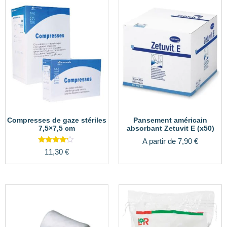
Compresses de gaze stériles
Pansement américain
7,5×7,5 cm
absorbant Zetuvit E (x50)
A partir de
7,90
€
Note
11,30
€
4.00
sur 5