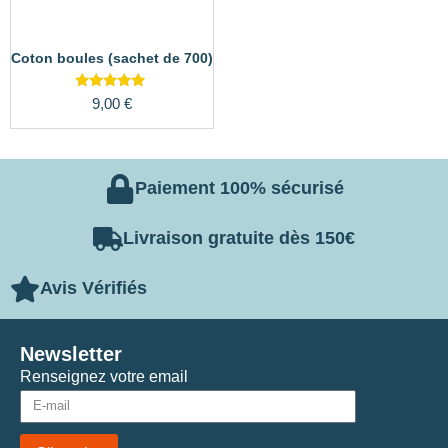
Coton boules (sachet de 700)
Note
9,00
€
5.00
sur 5
Paiement 100% sécurisé
Livraison gratuite dès 150€
Avis Vérifiés
Newsletter
Renseignez votre email