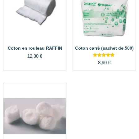
Coton en rouleau RAFFIN
Coton carré (sachet de 500)
12,30
€
Note
8,90
€
5.00
sur 5