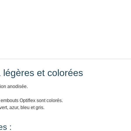
 légères et colorées
ition anodisée.
 embouts Optiflex sont colorés.
rt, azur, bleu et gris.
es :