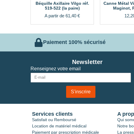
Béquille Axillaire Vilgo réf.
Canne Métal Vi
519-522 (la paire)
Maginot, R
A partir de
61,40
€
12,2
Paiement 100% sécurisé
Newsletter
Renseignez votre email
S'inscrire
Services clients
A pro
Satisfait ou Remboursé
Qui som
Location de matériel médical
Notre bo
Paiement par prescription médicale
La press