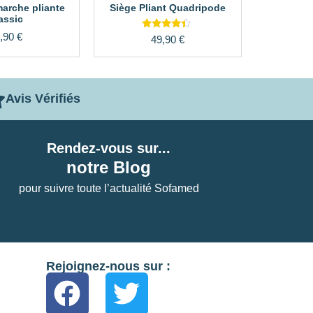
arche pliante
Siège Pliant Quadripode
assic
,90
€
Note
49,90
€
4.17
sur 5
Avis Vérifiés
Rendez-vous sur...
notre Blog
pour suivre toute l’actualité Sofamed
Rejoignez-nous sur :