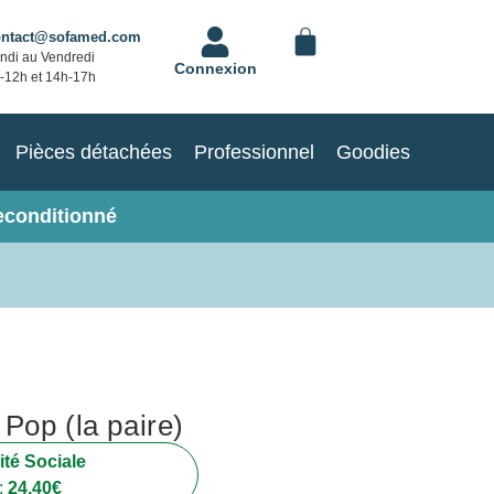
ontact@sofamed.com
ndi au Vendredi
Connexion
-12h et 14h-17h
Pièces détachées
Professionnel
Goodies
econditionné
Pop (la paire)
té Sociale
:
24.40
€