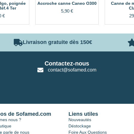
lgo, poignée
Accroche canne Caneo O300
Canne de m
éf.4 Ter
Cl
5,90
€
0
€
29
Livraison gratuite dès 150€
Contactez-nous
contact@sofamed.com
pos de Sofamed.com
Liens utiles
mes nous ?
Nouveautés
utique
Déstockage
e parle de nous
Foire Aux Questions