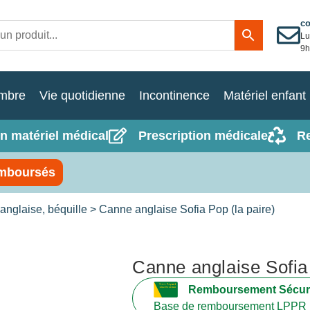
c
Lu
9h
mbre
Vie quotidienne
Incontinence
Matériel enfant
n matériel médical
Prescription médicale
R
mboursés
nglaise, béquille
> Canne anglaise Sofia Pop (la paire)
Canne anglaise Sofia 
Remboursement Sécuri
Base de remboursement LPPR 