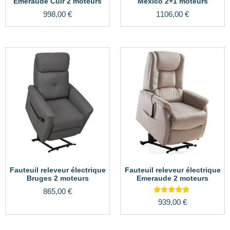
Emeraude Cuir 2 moteurs
Mexico 2+1 moteurs
998,00
€
1106,00
€
Fauteuil releveur électrique
Fauteuil releveur électrique
Bruges 2 moteurs
Emeraude 2 moteurs
865,00
€
Note
939,00
€
5.00
sur 5