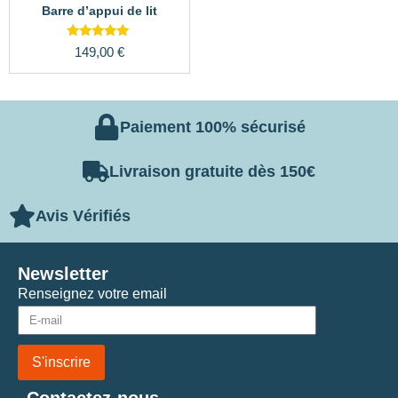
Barre d’appui de lit
Note
149,00
€
5.00
sur 5
Paiement 100% sécurisé
Livraison gratuite dès 150€
Avis Vérifiés
Newsletter
Renseignez votre email
S'inscrire