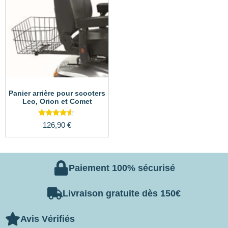
Panier arrière pour scooters
Leo, Orion et Comet
Note
126,90
€
4.33
sur 5
Paiement 100% sécurisé
Livraison gratuite dès 150€
Avis Vérifiés